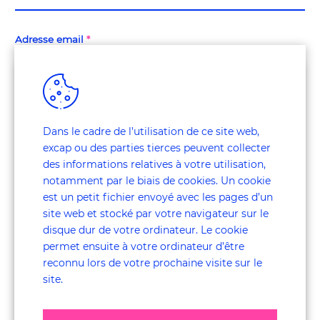
Adresse email
*
Afin de mieux adapter l'envoi des cases à vos besoins,
veuillez indiquer dans quel domaine vous êtes
Dans le cadre de l’utilisation de ce site web,
*
principalement actif :
excap ou des parties tierces peuvent collecter
des informations relatives à votre utilisation,
L'Expérience Client
notamment par le biais de cookies. Un cookie
est un petit fichier envoyé avec les pages d’un
L'Expérience Employée
site web et stocké par votre navigateur sur le
disque dur de votre ordinateur. Le cookie
Ni l'une, ni l'autre
permet ensuite à votre ordinateur d’être
reconnu lors de votre prochaine visite sur le
site.
Confirmez que vous êtes une vraie personne
*