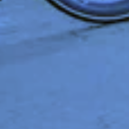
advertenties u van ons te zien krijgt, om te
voorkomen dat u steeds dezelfde advertentie
ziet.