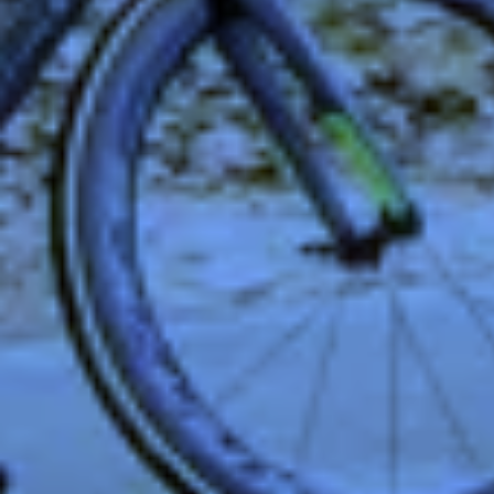
Zeer beperkt
Minimaal nodig om content te kunnen tonen.
Beperkt
Voor website statistieken: om het gebruik van de
excap website te analyseren. We kunnen
bijvoorbeeld op basis van bezoekersstromen
achterhalen welke pagina’s populair zijn en
welke onderdelen in de website aangepast
moeten worden.
Standaard
Voor marketing doeleinden: om na te gaan of
wij de juiste doelgroep bereiken en hiermee
onze advertenties het gewenste resultaat
opleveren. We kunnen op basis van cookies
nagaan in hoeverre de advertenties relevant
waren voor onze websitebezoekers. Daarnaast
kunnen we rekening houden met welke