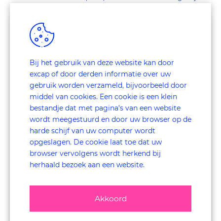
De test vindt plaats op het terrein zelf. De uitslagen
van deze test worden gedocumenteerd en waar nodig
bijgestuurd. De werkelijke metingen starten pas op
wanneer jij tevreden bent over de eerste
testresultaten.
Bij het gebruik van deze website kan door
Dankzij de ruime expertise in zeer veel sectoren, weten we
excap of door derden informatie over uw
welke vragenlijst het meest van toepassing is voor jouw
gebruik worden verzameld, bijvoorbeeld door
sector.
middel van cookies. Een cookie is een klein
Mystery Shoppers
Onze
: uit een eigen database van
bestandje dat met pagina’s van een website
meer dan 5000 mystery shoppers, selecteren we de
wordt meegestuurd en door uw browser op de
personen die het best aansluiten bij het gewenste
harde schijf van uw computer wordt
profiel. Er volgt een briefing aan deze mystery
opgeslagen. De cookie laat toe dat uw
test
shoppers en zij ondergaan ook een
. Indien
browser vervolgens wordt herkend bij
geslaagd worden ze gecertificeerd en komen ze in
herhaald bezoek aan een website.
aanmerking om aan het onderzoek deel te nemen.
uitvoering
De
: de project manager en de
medewerkers monitoren de inkomende resultaten
Akkoord
van dichtbij. Dankzij een ingebouwde feedback
feature in de vragenlijst tool, zijn zij in staat om