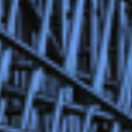
Zeer beperkt
Minimaal nodig om content te kunnen tonen.
Beperkt
Voor website statistieken: om het gebruik van de
excap website te analyseren. We kunnen
bijvoorbeeld op basis van bezoekersstromen
achterhalen welke pagina’s populair zijn en
welke onderdelen in de website aangepast
moeten worden.
Standaard
Voor marketing doeleinden: om na te gaan of
wij de juiste doelgroep bereiken en hiermee
onze advertenties het gewenste resultaat
opleveren. We kunnen op basis van cookies
nagaan in hoeverre de advertenties relevant
waren voor onze websitebezoekers. Daarnaast
kunnen we rekening houden met welke