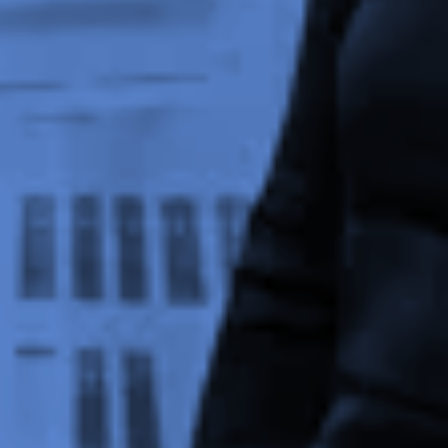
Zeer beperkt
Minimaal nodig om content te kunnen tonen.
Beperkt
Voor website statistieken: om het gebruik van de
excap website te analyseren. We kunnen
bijvoorbeeld op basis van bezoekersstromen
achterhalen welke pagina’s populair zijn en
welke onderdelen in de website aangepast
moeten worden.
Standaard
Voor marketing doeleinden: om na te gaan of
wij de juiste doelgroep bereiken en hiermee
onze advertenties het gewenste resultaat
opleveren. We kunnen op basis van cookies
nagaan in hoeverre de advertenties relevant
waren voor onze websitebezoekers. Daarnaast
kunnen we rekening houden met welke