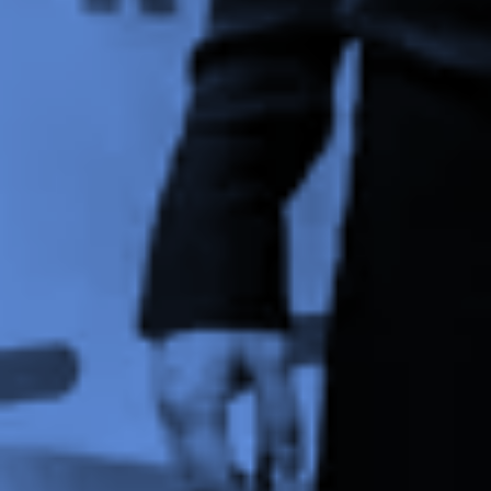
advertenties u van ons te zien krijgt, om te
voorkomen dat u steeds dezelfde advertentie
ziet.