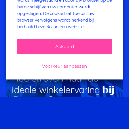
ook interessant
wordt meegestuurd en door uw browser op de
harde schijf van uw computer wordt
voor jou
opgeslagen. De cookie laat toe dat uw
browser vervolgens wordt herkend bij
herhaald bezoek aan een website.
Akkoord
Voorkeur aanpassen
Hoe streven naar de
ideale winkelervaring
bij
Gamma?
MYSTERY SHOPPERS PEILDEN NAAR DE
KLANTBELEVING IN ALLE 86 WINKELS.