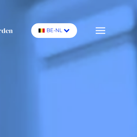
rden
BE-NL