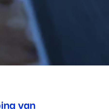
te
n
ing van