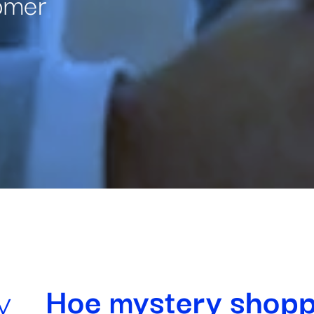
omer
Zeer beperkt
Minimaal nodig om content te kunnen tonen.
Beperkt
Voor website statistieken: om het gebruik van de excap websi
te analyseren. We kunnen bijvoorbeeld op basis van
bezoekersstromen achterhalen welke pagina’s populair zijn e
welke onderdelen in de website aangepast moeten worden.
Standaard
y
Hoe mystery shopp
Voor marketing doeleinden: om na te gaan of wij de juiste
doelgroep bereiken en hiermee onze advertenties het