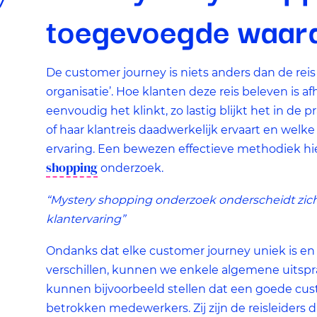
gewenste resultaat opleveren. We kunnen op basis van cookie
toegevoegde waard
nagaan in hoeverre de advertenties relevant waren voor onze
websitebezoekers. Daarnaast kunnen we rekening houden me
welke advertenties u van ons te zien krijgt, om te voorkomen
De customer journey is niets anders dan de reis
dat u steeds dezelfde advertentie ziet.
organisatie’. Hoe klanten deze reis beleven is a
eenvoudig het klinkt, zo lastig blijkt het in de 
of haar klantreis daadwerkelijk ervaart en we
ervaring. Een bewezen effectieve methodiek hie
shopping
onderzoek.
“Mystery shopping onderzoek onderscheidt zich
klantervaring”
Ondanks dat elke customer journey uniek is en
verschillen, kunnen we enkele algemene uitsp
kunnen bijvoorbeeld stellen dat een goede cus
betrokken medewerkers. Zij zijn de reisleiders 