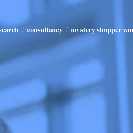
search
/
consultancy
/
mystery shopper wo