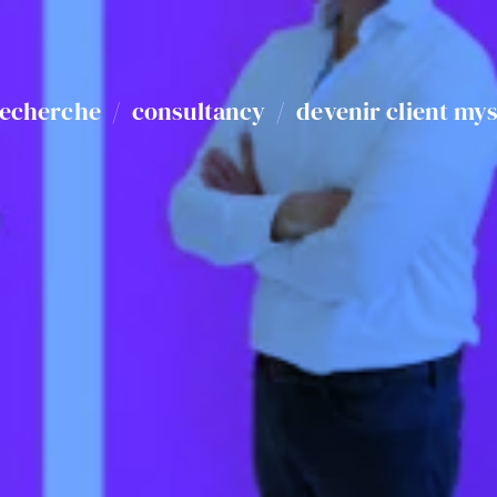
recherche
/
consultancy
/
devenir client my