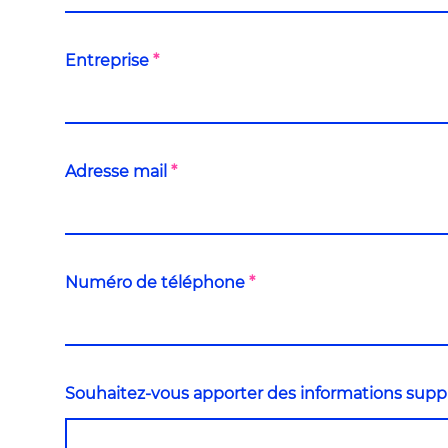
visiteurs de notre site web. Nous tenons aussi compte des
publicités que nous vous envoyons afin d’éviter de vous les
envoyer à nouveau.
Entreprise
*
Adresse mail
*
Numéro de téléphone
*
Souhaitez-vous apporter des informations supp