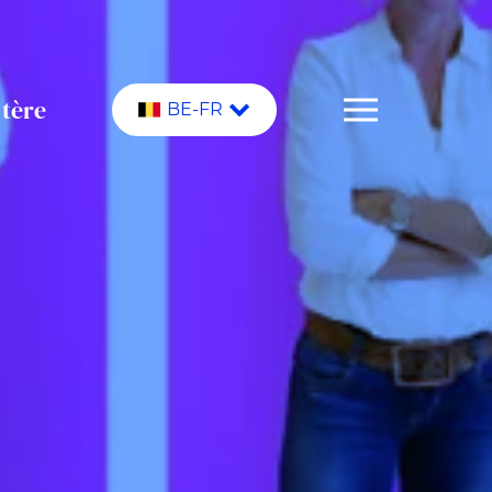
stère
BE-FR