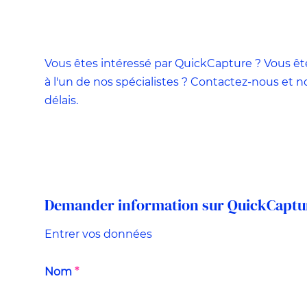
Vous êtes intéressé par QuickCapture ? Vous êt
Cookies strictement nécessaires
à l'un de nos spécialistes ? Contactez-nous et 
Nous avons au moins besoin de ces cookies pour vous
délais.
proposer du contenu.
Limité
À des fins de statistiques du site web : pour analyser
l’utilisation du site d’excap. Nous pouvons par exemple
déterminer en fonction des flux les pages les plus visitées et l
éléments à modifier.
Demander information sur QuickCaptu
Défaut
Entrer vos données
À des fins marketing : pour nous assurer que nous nous
adressons au groupe cible visé et que nos publicités atteigne
Nom
*
leur objectif. Grâce aux cookies, nous pouvons déterminer la
mesure dans laquelle nos publicités ont été utiles pour les