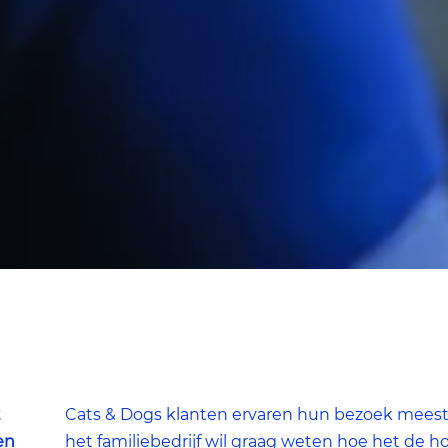
Zeer beperkt
Minimaal nodig om content te kunnen tonen.
Beperkt
Voor website statistieken: om het gebruik van de excap websi
te analyseren. We kunnen bijvoorbeeld op basis van
bezoekersstromen achterhalen welke pagina’s populair zijn e
welke onderdelen in de website aangepast moeten worden.
Standaard
t
Cats & Dogs klanten ervaren hun bezoek meesta
Voor marketing doeleinden: om na te gaan of wij de juiste
doelgroep bereiken en hiermee onze advertenties het
en
het familiebedrijf wil graag weten hoe het de 