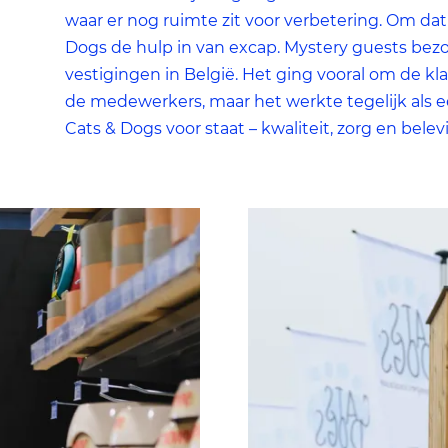
gewenste resultaat opleveren. We kunnen op basis van cookie
waar er nog ruimte zit voor verbetering. Om dat
nagaan in hoeverre de advertenties relevant waren voor onze
Dogs de hulp in van excap. Mystery guests bez
websitebezoekers. Daarnaast kunnen we rekening houden me
vestigingen in België. Het ging vooral om de kl
welke advertenties u van ons te zien krijgt, om te voorkomen
de medewerkers, maar het werkte tegelijk als een
dat u steeds dezelfde advertentie ziet.
Cats & Dogs voor staat – kwaliteit, zorg en bele