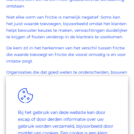
ontstaan.
Niet elke vorm van frictie is namelijk negatief. Soms kan
het juist waarde toevoegen, bijvoorbeeld omdat het klanten
helpt bewuster keuzes te maken, verwachtingen duidelijker
te krijgen of fouten verderop in de klantreis te voorkomen.
De kern zit in het herkennen van het verschil tussen frictie
die waarde toevoegt en frictie die vooral onnodig is en voor
irritatie zorgt.
Organisaties die dat goed weten te onderscheiden, bouwen
aan een klantreis die niet alleen soepel verloopt, maar ook
helder en betrouwbaar voelt. En juist dat zorgt voor rust,
duidelijkheid en vertrouwen bij klanten.
Een bedrijf die daar goed op inspeelt is Duolingo. Duolingo
bouwt bewust kleine vormen van frictie in, zoals streaks en
Bij het gebruik van deze website kan door
herinneringen. Soms ontstaat zelfs een “schuldgevoel” als je
excap of door derden informatie over uw
een dag overslaat.
gebruik worden verzameld, bijvoorbeeld door
Hoewel dat technisch gezien frictie is, helpt het gebruikers
middel van cookies. Een cookie is een klein