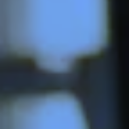
advertenties u van ons te zien krijgt, om te
voorkomen dat u steeds dezelfde advertentie
ziet.