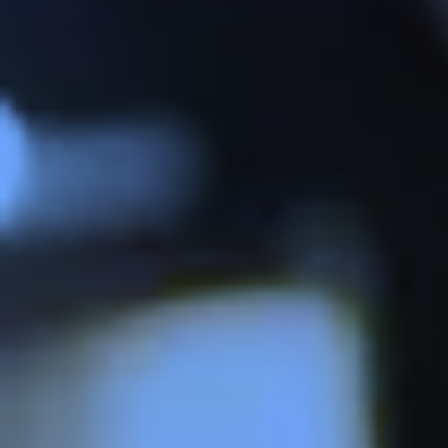
Zeer beperkt
Minimaal nodig om content te kunnen tonen.
Beperkt
Voor website statistieken: om het gebruik van de
excap website te analyseren. We kunnen
bijvoorbeeld op basis van bezoekersstromen
achterhalen welke pagina’s populair zijn en
welke onderdelen in de website aangepast
moeten worden.
Standaard
Voor marketing doeleinden: om na te gaan of
wij de juiste doelgroep bereiken en hiermee
onze advertenties het gewenste resultaat
opleveren. We kunnen op basis van cookies
nagaan in hoeverre de advertenties relevant
waren voor onze websitebezoekers. Daarnaast
kunnen we rekening houden met welke