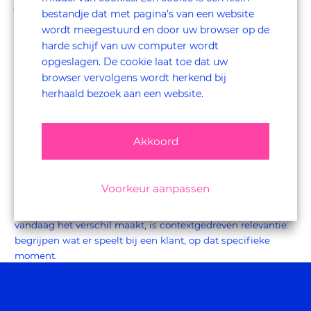
juist om hun doel (een taal leren) vol te houden. Zo biedt dit
bestandje dat met pagina’s van een website
een waardevolle toevoeging voor de gebruiker.
wordt meegestuurd en door uw browser op de
5. Personalisatie is pas waardevol
harde schijf van uw computer wordt
opgeslagen. De cookie laat toe dat uw
als het klopt
browser vervolgens wordt herkend bij
herhaald bezoek aan een website.
Personalisatie is allang geen onderscheidende factor meer.
Het is een basisverwachting geworden. Juist daardoor is de
lat hoger komen te liggen.
Akkoord
Klanten prikken moeiteloos door oppervlakkige
personalisatie heen: een naam in een e-mail, generieke
Voorkeur aanpassen
aanbevelingen op basis van beperkt gedrag en
aanbiedingen die nét niet aansluiten op de situatie. Wat
vandaag het verschil maakt, is contextgedreven relevantie:
begrijpen wat er speelt bij een klant, op dat specifieke
moment.
Een mooi voorbeeld is Cats & Dogs. Daar wordt niet alleen
gekeken naar wat een klant koopt, maar ook naar het